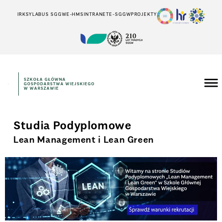
IRK
SYLABUS SGGW
E-HMS
INTRANET
E-SGGW
PROJEKTY
SZKOŁA GŁÓWNA
GOSPODARSTWA WIEJSKIEGO
W WARSZAWIE
Studia Podyplomowe
Lean Management i Lean Green