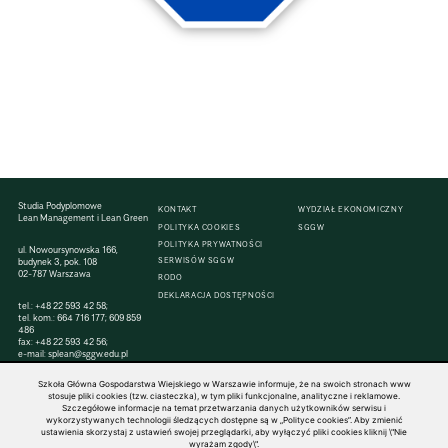
Studia Podyplomowe
KONTAKT
WYDZIAŁ EKONOMICZNY
Lean Management i Lean Green
POLITYKA COOKIES
SGGW
POLITYKA PRYWATNOŚCI
ul. Nowoursynowska 166,
SERWISÓW SGGW
budynek 3, pok. 108
02-787 Warszawa
RODO
DEKLARACJA DOSTĘPNOŚCI
tel.:
+48 22 593 42 58
;
tel. kom.:
664 716 177
;
609 859
486
fax:
+48 22 593 42 56
;
e-mail:
splean@sggw.edu.pl
Szkoła Główna Gospodarstwa Wiejskiego w Warszawie informuje, że na swoich stronach www
stosuje pliki cookies (tzw. ciasteczka), w tym pliki funkcjonalne, analityczne i reklamowe.
Szczegółowe informacje na temat przetwarzania danych użytkowników serwisu i
wykorzystywanych technologii śledzących dostępne są w „Polityce cookies”. Aby zmienić
© 1816–2026 SGGW — ALL RIGHTS RESERVED
ustawienia skorzystaj z ustawień swojej przeglądarki, aby wyłączyć pliki cookies kliknij \"Nie
wyrażam zgody\".