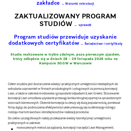
zakładce
Warunki rekrutacji
ZAKTUALIZOWANY PROGRAM
STUDIÓW
sprawdź
Program studiów przewiduje uzyskanie
dodatkowych certyfikatów
Świadectwo i certyfikaty
Studia realizowane w trybie zdalnym, p
oza pierwszym zjazdem,
który odbędzie się w dniach 28 – 29 listopada 2026 roku na
Kampusie SGGW w Warszawie
Celem studiów jest dostarczenie wiedzy i praktycznych umiejętności niezbędnych do
wdrażania usprawnień w firmach produkcyjnych i usługowych za pomocą koncepcji
Lean, a także w zakresie środowiska i gospodarki odpadami (Lean Green). Stosowanie
koncepcji Lean umożliwia uzyskanie przewagi konkurencyjnej opartej na sprawdzonych
wzorcach biznesowych. Obecnie koncepcja ta cieszy się dużą popularnością, ponieważ
firmy dążąc do podnoszenia efektywności ukierunkowują się na eliminację różnego
rodzaju marnotrawstwa i obniżkę kosztów realizacji procesów.
Do celów szczegółowych należy przekazanie wiedzy teoretycznej i umiejętności
praktycznych w zakresie:
nowoczesnych metod zarządzania, koncepcji i narzędzi Lean Management,