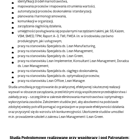
identyfikacji źródeł marnotrawstwa,
mapowania procesów i mapowania strumienia wartości,
automatyzacji procesów, doskonalenia i standaryzacji,
planowania i harmonogramowania,
komunikacji w organizacji,
zarządzania ciągłością działania,
umiejętności posługiwania się popularnymi narzędziami takimi, jak: 5S, Kaizen,
VSM, SMED, TPM, Raport A-3, TWI, FMEA i in. w środowisku zarówno
produkcyjnym, jak i usługowym,
pracy na stanowisku Specjalista ds. Lean Manufacturing,
pracy na stanowisku Specjalista ds. Lean Management,
pracy na stanowisku Specjalisty ds. Lean Green,
pracy na stanowisku Lean Implementer, Konsultant Lean Management, Doradca
ds. Lean Management,
pracy na stanowisku Specjalista ds. ciągłego doskonalenia,
pracy na stanowisku Specjalista ds. optymalizacji procesów,
pracy na stanowisku Lean Officer, Lean Manager.
Studia umożliwią przygotowanie do praktycznej, efektywnej i skutecznej realizacji
wyzwań w obszarze zarządzania, przed którymi stoją współczesne przedsiębiorstwa i
zakłady pracy – szczególnie w zakresie eliminowania marnotrawstwa i optymalnego
wykorzystania zasobów. Założeniem studiów jest, aby absolwenci na podstawie
zdobytej wiedzy potrafili pomagać organizacjom w poprawie efektywności działania
oraz przyczynić się do wzrostu ich konkurencyjności. Ukończenie studiów umożliwi
m.in. prowadzenie szkoleń z zakresu Lean Management i Lean Green.
Studia Podyplomowe realizowane przy współpracy i pod Patronatem: