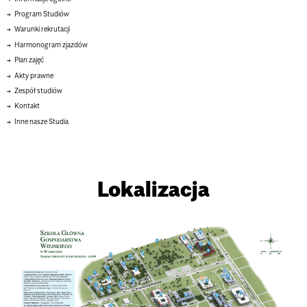
Program Studiów
Warunki rekrutacji
Harmonogram zjazdów
Plan zajęć
Akty prawne
Zespół studiów
Kontakt
Inne nasze Studia
Lokalizacja