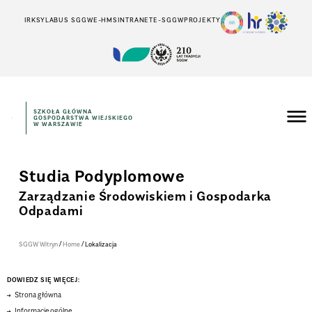
IRK
SYLABUS SGGW
E-HMS
INTRANET
E-SGGW
PROJEKTY
SZKOŁA GŁÓWNA
GOSPODARSTWA WIEJSKIEGO
W WARSZAWIE
Studia Podyplomowe
Zarządzanie Środowiskiem i Gospodarka
Odpadami
/
/
SGGW Witryn
Home
Lokalizacja
DOWIEDZ SIĘ WIĘCEJ:
Strona główna
Informacje ogólne