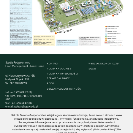
Studia Podyplomowe
KONTAKT
WYDZIAŁ EKONOMICZNY
Lean Management i Lean Green
POLITYKA COOKIES
SGGW
POLITYKA PRYWATNOŚCI
ul. Nowoursynowska 166,
SERWISÓW SGGW
budynek 3, pok. 108
02-787 Warszawa
RODO
DEKLARACJA DOSTĘPNOŚCI
tel.:
+48 22 593 42 58
;
tel. kom.:
664 716 177
;
609 859
486
fax:
+48 22 593 42 56
;
e-mail:
splean@sggw.edu.pl
Szkoła Główna Gospodarstwa Wiejskiego w Warszawie informuje, że na swoich stronach www
stosuje pliki cookies (tzw. ciasteczka), w tym pliki funkcjonalne, analityczne i reklamowe.
Szczegółowe informacje na temat przetwarzania danych użytkowników serwisu i
wykorzystywanych technologii śledzących dostępne są w „Polityce cookies”. Aby zmienić
© 1816–2026 SGGW — ALL RIGHTS RESERVED
ustawienia skorzystaj z ustawień swojej przeglądarki, aby wyłączyć pliki cookies kliknij \"Nie